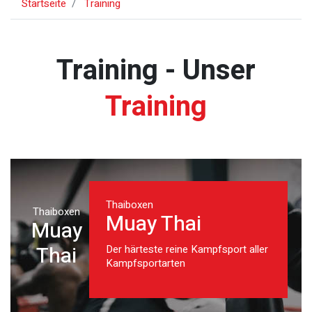
Startseite
Training
Training - Unser
Training
Thaiboxen
Thaiboxen
Muay Thai
Muay
Thai
Der härteste reine Kampfsport aller
Kampfsportarten